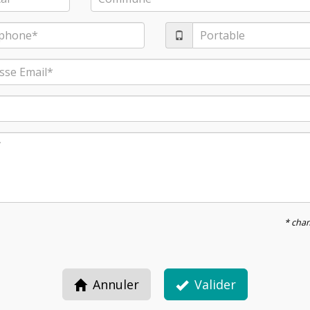
* cham
Annuler
Valider