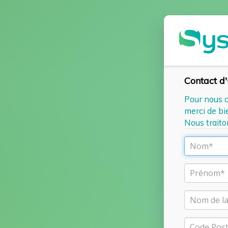
Contact d
Pour nous 
merci de bie
Nous traito