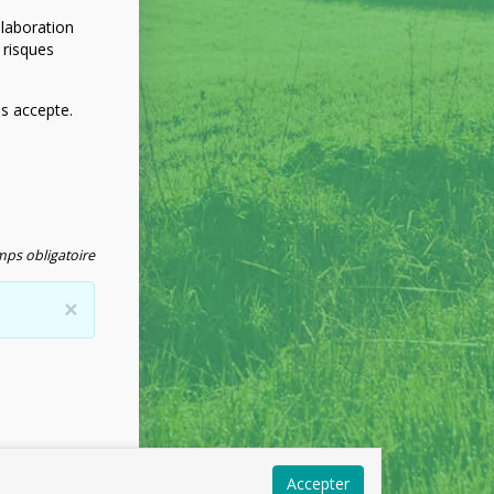
élaboration
 risques
es accepte.
ps obligatoire
×
Accepter