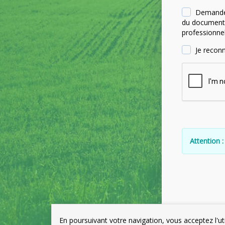
Demande l
du document u
professionnel
Je recon
Attention :
En poursuivant votre navigation, vous acceptez l'ut