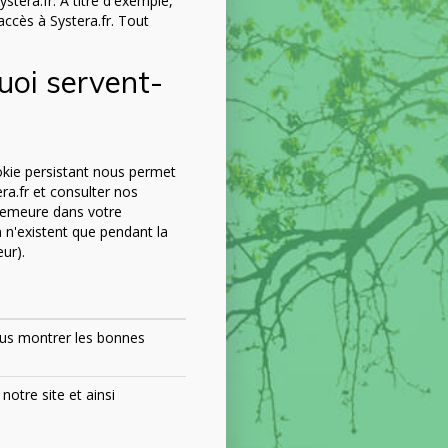
ystera.fr. À titre d'exemple,
accès à Systera.fr. Tout
quoi servent-
okie persistant nous permet
era.fr et consulter nos
 demeure dans votre
n n'existent que pendant la
ur).
ous montrer les bonnes
otre site et ainsi