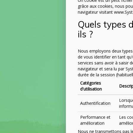
Un cookie est un petit fichier
grâce aux cookies, nous pouv
navigateur visitant www.Syst
Quels types de
ils ?
Nous employons deux types de
de vous identifier en tant qu
services sans avoir à saisir
navigateur et sera lu par Sys
durée de la session (habituel
Catégories
Descri
d'utilisation
Lorsqu
Authentification
informa
Performance et
Les coo
amélioration
amélior
Nous ne transmettons pas le