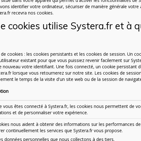
 situé dans votre appareil qui permet d'activer les fonctionnalités de S
ons identifier votre ordinateur, sécuriser de manière générale votre 
era.fr recevra nos cookies.
 cookies utilise Systera.fr et à 
 cookies : les cookies persistants et les cookies de session. Un co
'utilisateur existant pour que vous puissiez revenir facilement sur Syst
 de nouveau votre identifiant. Une fois connecté, un cookie persistant
tera.fr lorsque vous retournerez sur notre site. Les cookies de sessio
lement le temps de la visite d'un site web ou de la session de navigate
ption
e vous êtes connecté à Systera.fr, les cookies nous permettent de v
tions et de personnaliser votre expérience.
kies nous aident à obtenir des informations sur les performances de n
er continuellement les services que Systera.fr vous propose.
s données personnelles que nous collectons à des tiers.