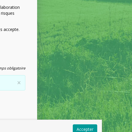
élaboration
 risques
es accepte.
ps obligatoire
×
Accepter