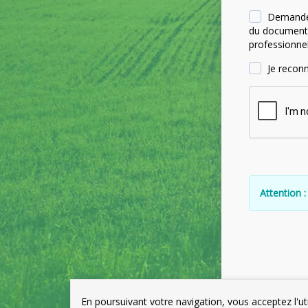
Demande l
du document u
professionnel
Je recon
Attention :
En poursuivant votre navigation, vous acceptez l'ut