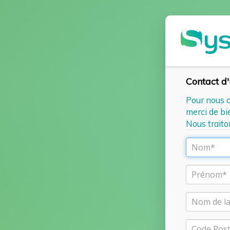
Contact d
Pour nous 
merci de bie
Nous traito