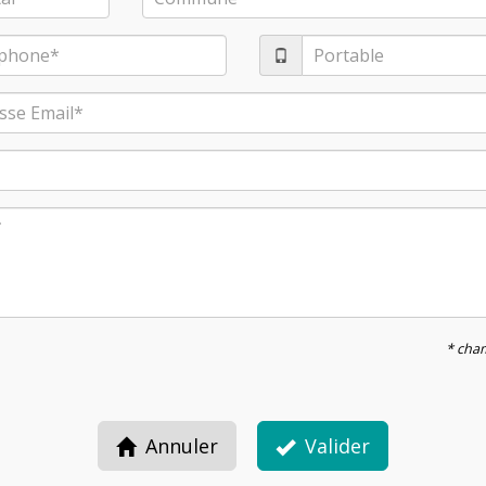
* cham
Annuler
Valider